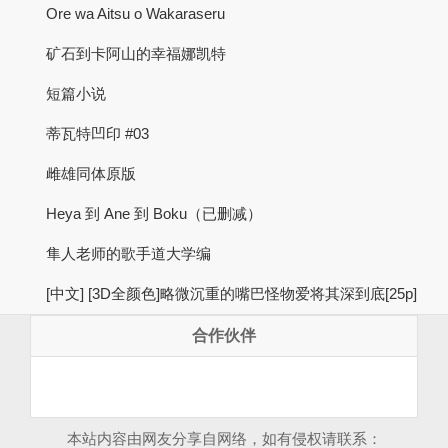
Ore wa Aitsu o Wakaraseru
矿石到卡阿山的幸福娜凯特
短篇小说
蒂瓦特凹印 #03
雌雄同体原版
Heya 到 Ane 到 Boku（已删减）
隼人老师的歌手道大学编
[中文] [3D全颜色]略微沉重的嘴巴怪物爱将其深到底[25p]
合作伙伴
本站内容由网友分享自网络，如有侵权请联系：